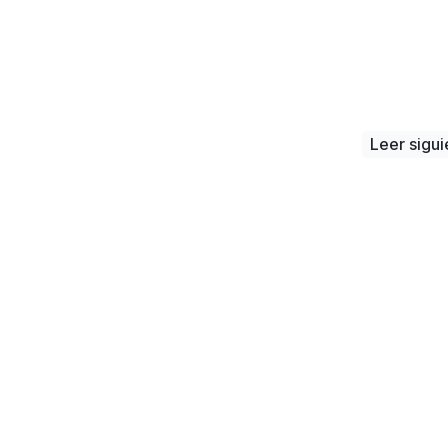
Leer sigui
gunda empresa registrada
Panamá Pacífico en el 2
Dirección
Veracruz, Arrai
Boulevard Pan