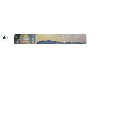
ente
 en
026
ján,
amá